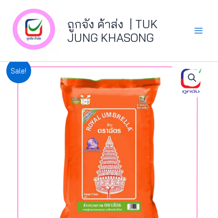
Skip
Main
to
ถูกจัง ค้าส่ง | TUK
Menu
content
JUNG KHASONG
จำนวน
Original
Current
Sale!
ข้าว
price
price
ตรา
ฉัตร
was:
is:
ส้ม5กิโลกรัม
ชิ้น
฿149.00.
฿134.10.