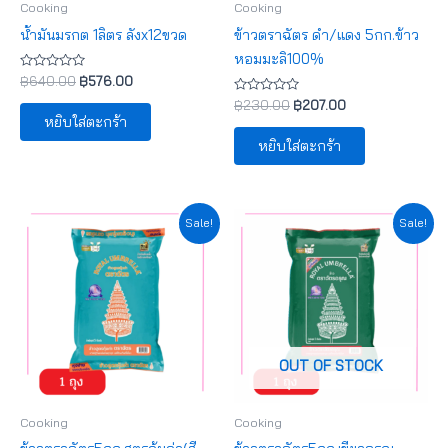
Cooking
Cooking
น้ำมันมรกต 1ลิตร ลังx12ขวด
ข้าวตราฉัตร ดำ/แดง 5กก.ข้าว
หอมมะลิ100%
ให้
฿
640.00
฿
576.00
คะแนน
0
ให้
฿
230.00
฿
207.00
ตั้งแต่
คะแนน
หยิบใส่ตะกร้า
1-
0
5
ตั้งแต่
หยิบใส่ตะกร้า
คะแนน
1-
5
คะแนน
Original
Current
Original
Current
Sale!
Sale!
price
price
price
price
was:
is:
was:
is:
฿99.00.
฿89.10.
฿129.00.
฿116.10.
OUT OF STOCK
Cooking
Cooking