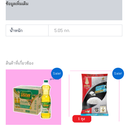
ข้อมูลเพิ่มเติม
บทวิจารณ์ (0)
น้ำหนัก
5.05 กก.
สินค้าที่เกี่ยวข้อง
Original
Current
Original
Current
Sale!
Sale!
price
price
price
price
was:
is:
was:
is:
฿640.00.
฿576.00.
฿230.00.
฿207.00.