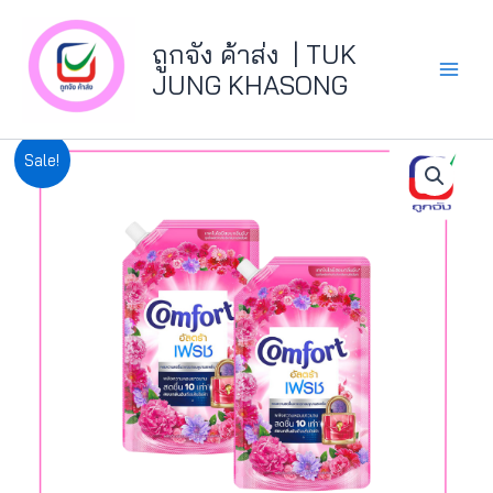
Skip
Main
to
ถูกจัง ค้าส่ง | TUK
Menu
content
JUNG KHASONG
จำนวน
Original
Current
Sale!
ซัน
price
price
ซิล525มล.แพ็ค
เขียว
was:
is:
สระ+นวด
ชิ้น
฿149.00.
฿134.10.