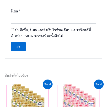
อีเมล
*
บันทึกชื่อ, อีเมล และชื่อเว็บไซต์ของฉันบนเบราว์เซอร์นี้
สำหรับการแสดงความเห็นครั้งถัดไป
สินค้าที่เกี่ยวข้อง
Original
Current
Original
Current
Sale!
Sale!
price
price
price
price
was:
is:
was:
is:
฿90.00.
฿81.00.
฿89.00.
฿80.10.