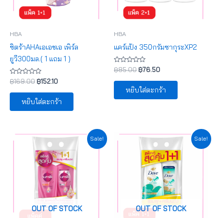
HBA
HBA
ซิตร้าAHAเอเอชเอ เพิร์ล
แคร์แป้ง 350กรัมซากุระXP2
ยูวี300มล.( 1 แถม 1 )
ให้
฿
85.00
฿
76.50
คะแนน
ให้
0
฿
169.00
฿
152.10
คะแนน
ตั้งแต่
หยิบใส่ตะกร้า
0
1-
ตั้งแต่
5
หยิบใส่ตะกร้า
1-
คะแนน
5
คะแนน
Original
Current
Original
Current
Sale!
Sale!
price
price
price
price
was:
is:
was:
is:
฿149.00.
฿134.10.
฿199.00.
฿179.10.
OUT OF STOCK
OUT OF STOCK