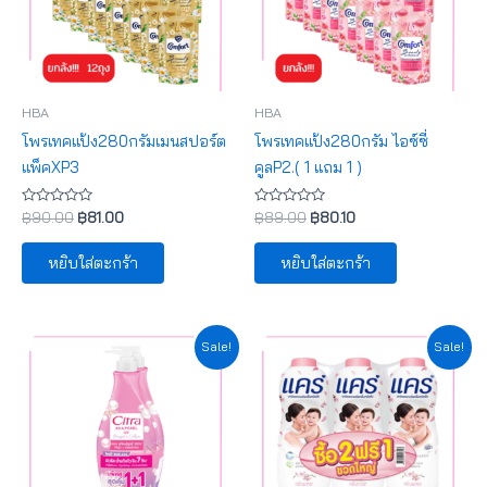
HBA
HBA
โพรเทคแป้ง280กรัมเมนสปอร์ต
โพรเทคแป้ง280กรัม ไอซ์ซี่
แพ็คXP3
คูลP2.( 1 แถม 1 )
ให้
ให้
฿
90.00
฿
81.00
฿
89.00
฿
80.10
คะแนน
คะแนน
0
0
ตั้งแต่
ตั้งแต่
หยิบใส่ตะกร้า
หยิบใส่ตะกร้า
1-
1-
5
5
คะแนน
คะแนน
Original
Current
Original
Current
Sale!
Sale!
price
price
price
price
was:
is:
was:
is:
฿169.00.
฿152.10.
฿85.00.
฿76.50.