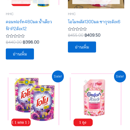
HHC
HHC
คอมฟอร์ท480มล.น้ำเดียว
โอโมพลัส1300มล.ซากุระลังx6
ฟ้าP2ลังx12
ให้
฿
455.00
฿
409.50
คะแนน
ให้
0
฿
440.00
฿
396.00
คะแนน
ตั้งแต่
อ่านเพิ่ม
0
1-
ตั้งแต่
5
อ่านเพิ่ม
1-
คะแนน
5
คะแนน
Original
Current
Original
Current
Sale!
Sale!
price
price
price
price
was:
is:
was:
is:
฿85.00.
฿76.50.
฿80.00.
฿72.00.