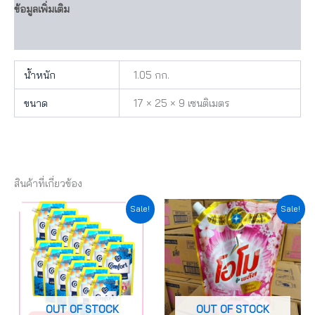
ข้อมูลเพิ่มเติม
บทวิจารณ์ (0)
น้ำหนัก
1.05 กก.
ขนาด
17 × 25 × 9 เซนติเมตร
สินค้าที่เกี่ยวข้อง
Original
Current
Original
Current
Sale!
Sale!
price
price
price
price
was:
is:
was:
is:
฿440.00.
฿396.00.
฿455.00.
฿409.50.
OUT OF STOCK
OUT OF STOCK