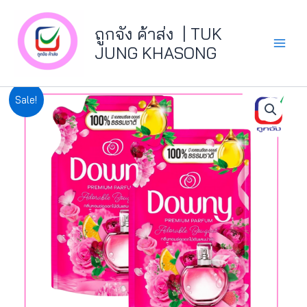
Skip
Main
to
ถูกจัง ค้าส่ง | TUK
Menu
content
JUNG KHASONG
จำนวน
Original
Current
Sale!
ดาวน์
price
price
นี่470มล.ดอกไม้
แสน
was:
is:
น่า
รัก
฿40.00.
฿36.00.
ชิ้น