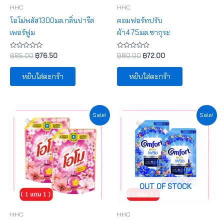
HHC
HHC
โอโม่พลัส1300มล.กลิ่นปารีส
คอมฟอร์ทปรับ
เพอร์ฟูม
ผ้า475มล.ซากุระ
ให้
ให้
฿
85.00
฿
76.50
฿
80.00
฿
72.00
คะแนน
คะแนน
0
0
ตั้งแต่
ตั้งแต่
หยิบใส่ตะกร้า
หยิบใส่ตะกร้า
1-
1-
5
5
คะแนน
คะแนน
Original
Current
Original
Current
Sale!
Sale!
price
price
price
price
was:
is:
was:
is:
฿85.00.
฿76.50.
฿80.00.
฿72.00.
OUT OF STOCK
HHC
HHC