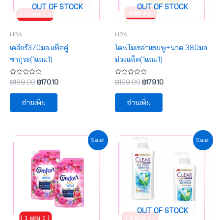
OUT OF STOCK
OUT OF STOCK
HBA
HBA
เคลียร์370มล.แพ็คคู่
โดฟไมเซล่าแชมพู+นวด 380มล.
ซากุระ(1แถม1)
ม่วงแพ็ค(1แถม1)
ให้
ให้
฿
189.00
฿
170.10
฿
199.00
฿
179.10
คะแนน
คะแนน
0
0
ตั้งแต่
ตั้งแต่
อ่านเพิ่ม
อ่านเพิ่ม
1-
1-
5
5
คะแนน
คะแนน
Original
Current
Original
Current
Sale!
Sale!
price
price
price
price
was:
is:
was:
is:
฿149.00.
฿134.10.
฿189.00.
฿170.10.
OUT OF STOCK