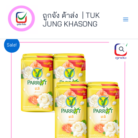
Skip
Main
to
ถูกจัง ค้าส่ง | TUK
Menu
content
JUNG KHASONG
จำนวน
Original
Current
Sale!
นก
price
price
แก้ว
สบู่
was:
is:
ก้อน
105ก.XP4กลิ่น
฿49.00.
฿44.10.
มะลิ
ชิ้น