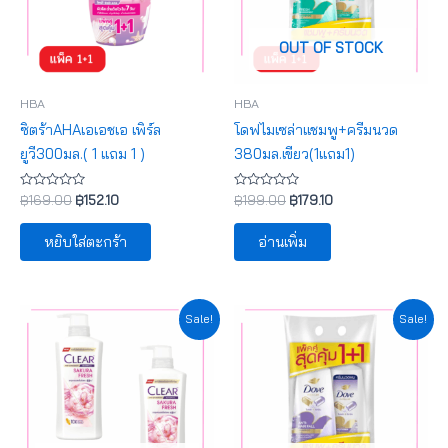
OUT OF STOCK
HBA
HBA
ซิตร้าAHAเอเอชเอ เพิร์ล
โดฟไมเซล่าแชมพู+ครีมนวด
ยูวี300มล.( 1 แถม 1 )
380มล.เขียว(1แถม1)
ให้
ให้
฿
169.00
฿
152.10
฿
199.00
฿
179.10
คะแนน
คะแนน
0
0
ตั้งแต่
ตั้งแต่
หยิบใส่ตะกร้า
อ่านเพิ่ม
1-
1-
5
5
คะแนน
คะแนน
Original
Current
Original
Current
Sale!
Sale!
price
price
price
price
was:
is:
was:
is:
฿189.00.
฿170.10.
฿199.00.
฿179.10.