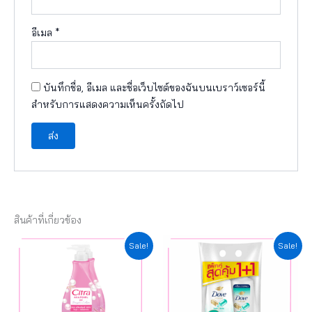
อีเมล
*
บันทึกชื่อ, อีเมล และชื่อเว็บไซต์ของฉันบนเบราว์เซอร์นี้
สำหรับการแสดงความเห็นครั้งถัดไป
สินค้าที่เกี่ยวข้อง
Original
Current
Original
Current
Sale!
Sale!
price
price
price
price
was:
is:
was:
is:
฿169.00.
฿152.10.
฿199.00.
฿179.10.