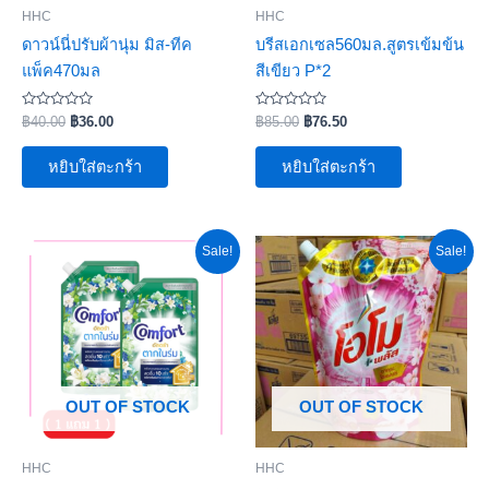
HHC
HHC
ดาวน์นี่ปรับผ้านุ่ม มิส-ทีค
บรีสเอกเซล560มล.สูตรเข้มข้น
แพ็ค470มล
สีเขียว P*2
ให้
ให้
฿
40.00
฿
36.00
฿
85.00
฿
76.50
คะแนน
คะแนน
0
0
ตั้งแต่
ตั้งแต่
หยิบใส่ตะกร้า
หยิบใส่ตะกร้า
1-
1-
5
5
คะแนน
คะแนน
Original
Current
Original
Current
Sale!
Sale!
price
price
price
price
was:
is:
was:
is:
฿109.00.
฿98.10.
฿455.00.
฿409.50.
OUT OF STOCK
OUT OF STOCK
HHC
HHC