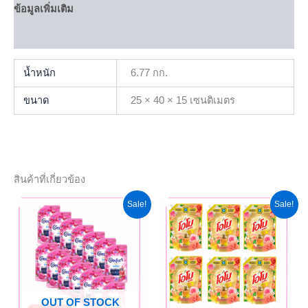
ข้อมูลเพิ่มเติม
บทวิจารณ์ (0)
น้ำหนัก
6.77 กก.
ขนาด
25 × 40 × 15 เซนติเมตร
สินค้าที่เกี่ยวข้อง
Original
Current
Original
Current
Sale!
Sale!
price
price
price
price
was:
is:
was:
is:
฿480.00.
฿432.00.
฿455.00.
฿409.50.
OUT OF STOCK