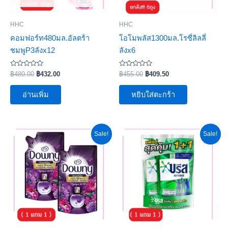
HHC
HHC
คอมฟอร์ท480มล.อัลตร้า
โอโมพลัส1300มล.โรซี่ลิลลี่
ชมพูP3ลังx12
ลังx6
ให้
ให้
฿
480.00
฿
432.00
฿
455.00
฿
409.50
คะแนน
คะแนน
0
0
ตั้งแต่
ตั้งแต่
อ่านเพิ่ม
หยิบใส่ตะกร้า
1-
1-
5
5
คะแนน
คะแนน
Original
Current
Original
Current
Sale!
Sale!
price
price
price
price
was:
is:
was:
is:
฿40.00.
฿36.00.
฿85.00.
฿76.50.