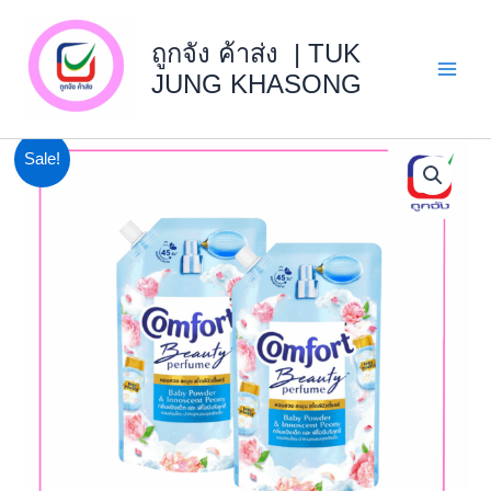
Skip
Main
to
ถูกจัง ค้าส่ง | TUK
Menu
content
JUNG KHASONG
จำนวน
Original
Current
Sale!
แพ
price
price
นที
นปั้ม380มล.แชมพู+แชมพู
was:
is:
(สี
ม่วง)XP2
฿189.00.
฿170.10.
ชิ้น