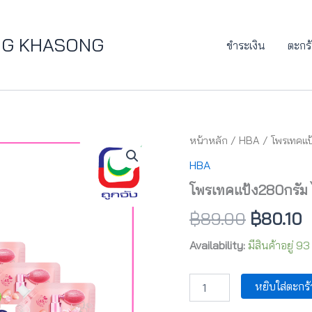
JUNG KHASONG
ขำระเงิน
ตะกร้
จำนวน
หน้าหลัก
/
HBA
/ โพรเทคแป้ง
Original
C
โพ
HBA
ร
price
p
เทค
โพรเทคแป้ง280กรัม ไอ
แป้ง280กรัม
was:
i
ไอซ์
฿
89.00
฿
80.10
ซี่
฿89.00.
฿
คูลP2.
Availability:
มีสินค้าอยู่ 93
(
1
แถม
หยิบใส่ตะกร้
1
)