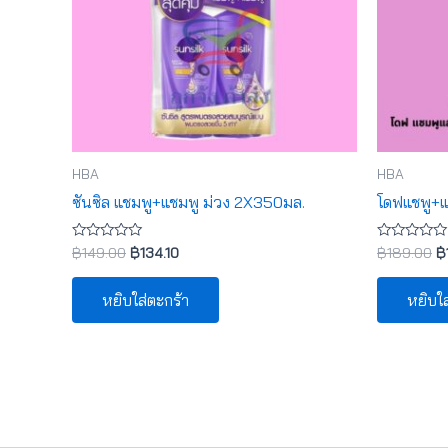
HBA
HBA
ซันซิล แชมพู+แชมพู ม่วง 2X350มล.
โดฟแชพู+แ
ให้
ให้
฿
149.00
฿
134.10
฿
189.00
฿
คะแนน
คะแนน
0
0
ตั้งแต่
ตั้งแต่
หยิบใส่ตะกร้า
หยิบใส
1-
1-
5
5
คะแนน
คะแนน