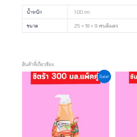
น้ำหนัก
1.00 กก.
ขนาด
25 × 18 × 9 เซนติเมตร
สินค้าที่เกี่ยวข้อง
Original
Current
Or
Sale!
price
price
pr
was:
is:
w
฿169.00.
฿152.10.
฿