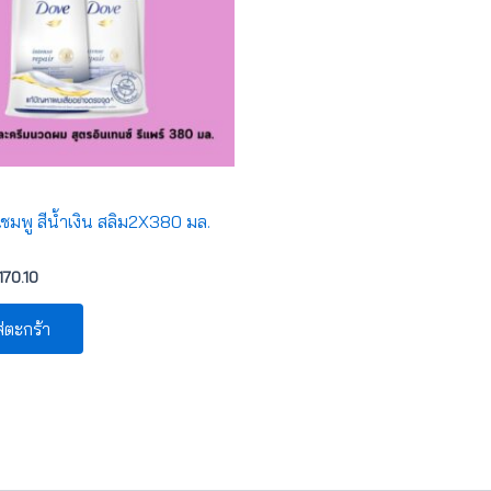
ชมพู สีน้ำเงิน สลิม2X380 มล.
170.10
่ตะกร้า