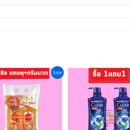
iginal
Current
Original
Current
Sale!
ice
price
price
price
as:
is:
was:
is:
149.00.
฿134.10.
฿199.00.
฿179.10.