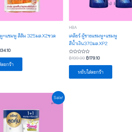
HBA
มพู+แชมพู สีส้ม 325มล.X2ขวด
เคลียร์ ผู้ชายแชมพู+แชมพู
สีน้ำเงิน370มล.XP2
134.10
ให้
฿
199.00
฿
179.10
คะแนน
่ตะกร้า
0
ตั้งแต่
หยิบใส่ตะกร้า
1-
5
คะแนน
iginal
Current
Sale!
ice
price
as:
is:
189.00.
฿170.10.