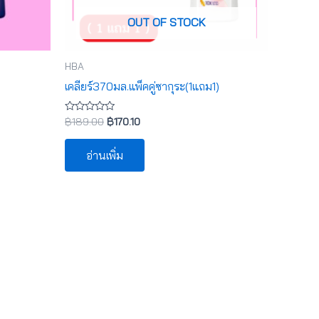
OUT OF STOCK
HBA
เคลียร์370มล.แพ็คคู่ซากุระ(1แถม1)
ให้
฿
189.00
฿
170.10
คะแนน
0
ตั้งแต่
อ่านเพิ่ม
1-
5
คะแนน