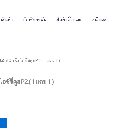
าสินค้า
บัญชีของฉัน
สินค้าทั้งหมด
หน้าแรก
280กรัม ไอซ์ซี่คูลP2.( 1 แถม 1 )
urrent
rice
ซ์ซี่คูลP2.( 1 แถม 1 )
s:
80.10.
า