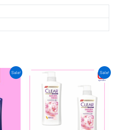
Original
Current
Sale!
Sale!
price
price
was:
is:
฿189.00.
฿170.10.