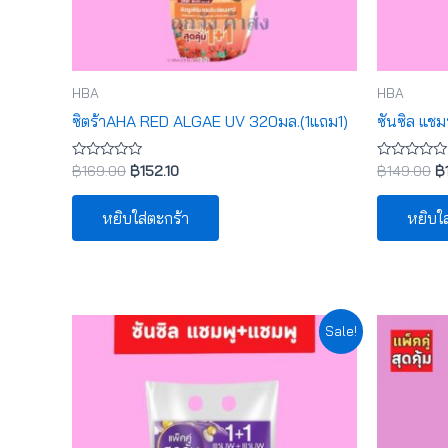
HBA
HBA
ซิตร้าAHA RED ALGAE UV 320มล.(1แถม1)
ซันซิล แช
ให้
ให้
฿
169.00
฿
152.10
฿
149.00
฿
คะแนน
คะแนน
0
0
ตั้งแต่
ตั้งแต่
หยิบใส่ตะกร้า
หยิบใส
1-
1-
5
5
คะแนน
คะแนน
Original
Current
Or
Sale!
price
price
pr
was:
is:
w
฿149.00.
฿134.10.
฿